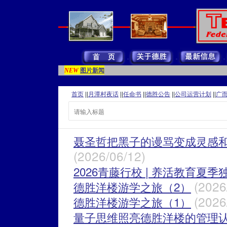
图片新闻
NEW
首页
||
月潭村夜话
||
任命书
||
德胜公告
||
公司运营计划
||
广
聂圣哲把黑子的谩骂变成灵感
(2026/06/12)
2026青藤行校 | 养活教育夏
(2026
德胜洋楼游学之旅（2）
(2026
德胜洋楼游学之旅（1）
量子思维照亮德胜洋楼的管理