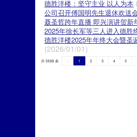
德胜洋楼：坚守主业 以人为本
公司召开傅国明先生退休欢送
聂圣哲跨年直播 即兴演讲贺新
2025年徐长军等三人进入德胜
德胜洋楼2025年年终大会暨
(2026/01/01)
共 5698 条
<
1
2
3
4
5