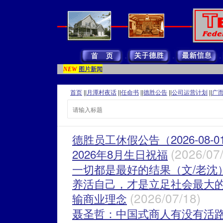
图片新闻
NEW
首页
||
月潭村夜话
||
任命书
||
德胜公告
||
公司运营计划
||
广
德胜员工休假公告（2026-08-0
(2026/07
2026年8月生日祝福
一切都是最好的结果（文/老沈
养活自己，才是立足社会最大
(2026/07/18)
输商业理念
聂圣哲：中国式商人有没有活