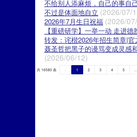
不给别人添麻烦，自己的事自
(2026/07/1
不过是体面地自立
(2026/07
2026年7月生日祝福
【重磅研学】一举一动 走进德
转发：诧楷2026年招生简章|
聂圣哲把黑子的谩骂变成灵感
(2026/06/12)
共 16580 条
<
1
2
3
4
5