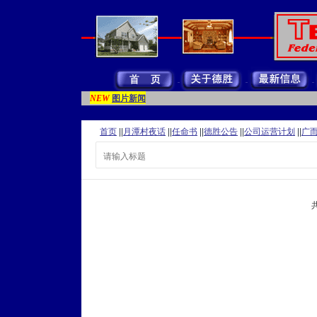
图片新闻
NEW
首页
||
月潭村夜话
||
任命书
||
德胜公告
||
公司运营计划
||
广
共