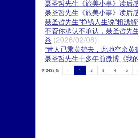
聂圣哲先生《旅美小事》读后感
聂圣哲先生《旅美小事》读后感
聂圣哲先生“挣钱人生说”粗浅解
不管你承认不承认，聂圣哲先
(2026/02/08)
杀
“昔人已乘黄鹤去，此地空余黄
聂圣哲先生十多年前微博《我
共 2433 条
<
1
2
3
4
5