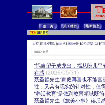
图片新闻
NEW
首页
||
月潭村夜话
||
任命书
||
德胜公告
||
公司运营计划
||
广
“祸自望子成龙出，福从盼儿平
(2026/05/31)
有感
聂圣哲先生“家庭再富也不能富
性，又具有现实的针对性，值
“养活教育”是做到教育领域既
聂圣哲先生《旅美小事》读后感