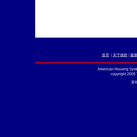
首页
|
关于德胜
|
最
American Housing Syste
copyright 2005
苏I