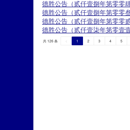
德胜公告（贰仟壹捌年第零零
德胜公告（贰仟壹捌年第零零
德胜公告（贰仟壹捌年第零零
德胜公告（贰仟壹柒年第零壹
共 126 条
<
1
2
3
4
5