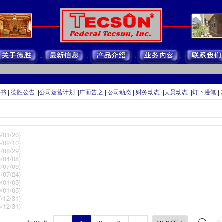
命书
||
德胜公告
||
公司运营计划
||
广而告之
||
公司动态
||
财务动态
||
人员动态
||
灯下漫笔
||
/01/20)
/02/10)
/08/29)
/04/08)
/07/09)
/07/24)
/01/05)
/01/05)
/12/31)
/12/31)