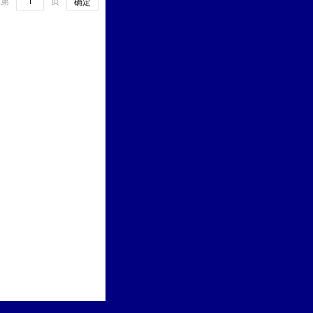
到第
页
确定