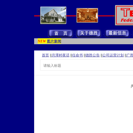
图片新闻
NEW
首页
||
月潭村夜话
||
任命书
||
德胜公告
||
公司运营计划
||
广
共