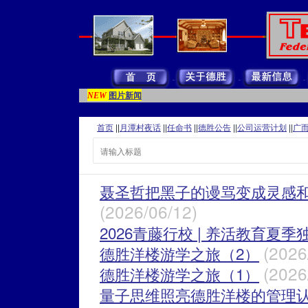
图片新闻
NEW
首页
||
月潭村夜话
||
任命书
||
德胜公告
||
公司运营计划
||
广
聂圣哲把黑子的谩骂变成灵感
(2026/06/12)
2026青藤行校 | 养活教育夏
(2026
德胜洋楼游学之旅（2）
(2026
德胜洋楼游学之旅（1）
量子思维照亮德胜洋楼的管理