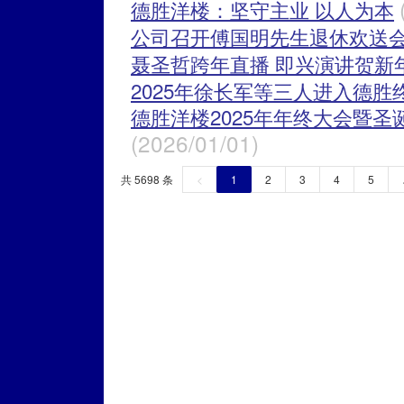
德胜洋楼：坚守主业 以人为本
公司召开傅国明先生退休欢送
聂圣哲跨年直播 即兴演讲贺新
2025年徐长军等三人进入德胜
德胜洋楼2025年年终大会暨
(2026/01/01)
共 5698 条
<
1
2
3
4
5