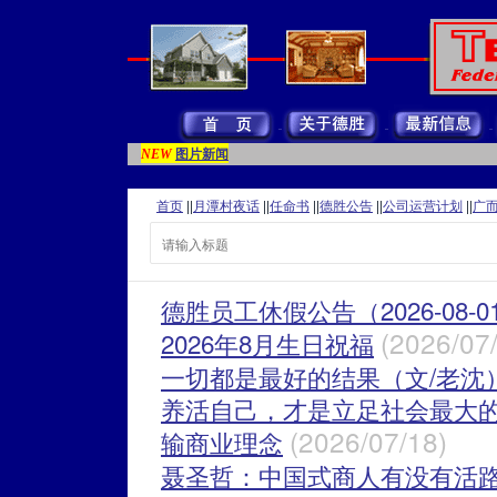
图片新闻
NEW
首页
||
月潭村夜话
||
任命书
||
德胜公告
||
公司运营计划
||
广
德胜员工休假公告（2026-08-0
(2026/07
2026年8月生日祝福
一切都是最好的结果（文/老沈
养活自己，才是立足社会最大
(2026/07/18)
输商业理念
聂圣哲：中国式商人有没有活