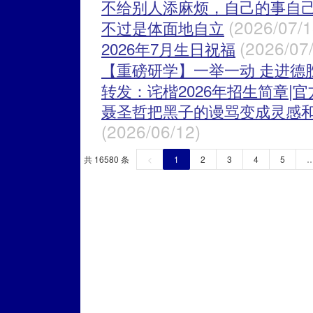
不给别人添麻烦，自己的事自
(2026/07/1
不过是体面地自立
(2026/07
2026年7月生日祝福
【重磅研学】一举一动 走进德
转发：诧楷2026年招生简章|
聂圣哲把黑子的谩骂变成灵感
(2026/06/12)
共 16580 条
<
1
2
3
4
5