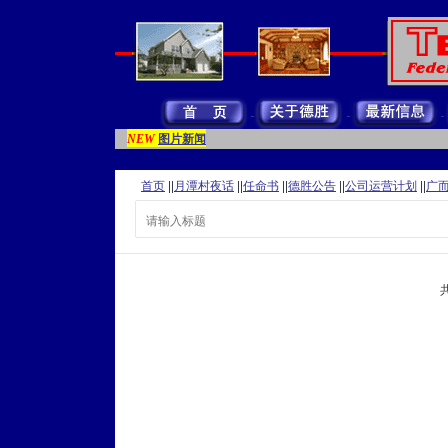
图片新闻
NEW
首页
||
月潭村夜话
||
任命书
||
德胜公告
||
公司运营计划
||
广
共