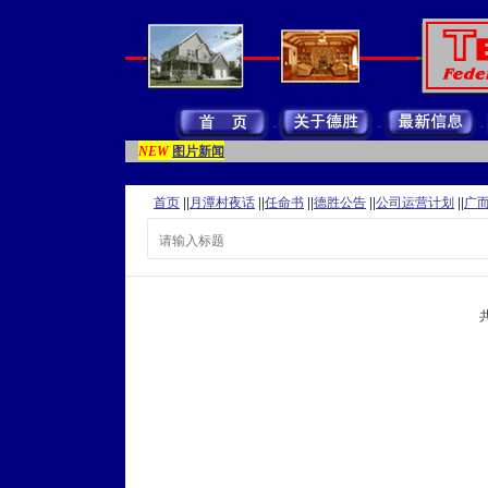
图片新闻
NEW
首页
||
月潭村夜话
||
任命书
||
德胜公告
||
公司运营计划
||
广
共