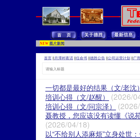
图片新闻
NEW
首页
||
月潭村夜话
||
任命书
||
德胜公告
||
公司运营计划
||
广
一切都是最好的结果（文/老沈
(2026/0
培训心得（文/赵醒）
(2026/
培训心得（文/问宗泽）
聂教授，您应该没有读懂《说苑
(2026/04/18)
以“不给别人添麻烦”立身处世