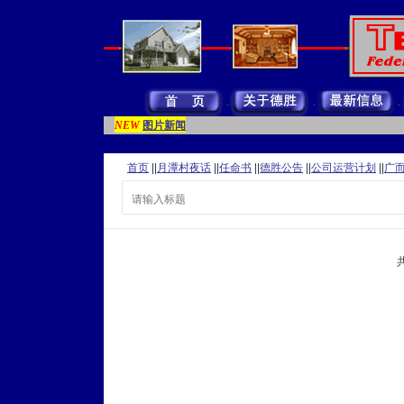
图片新闻
NEW
首页
||
月潭村夜话
||
任命书
||
德胜公告
||
公司运营计划
||
广
共