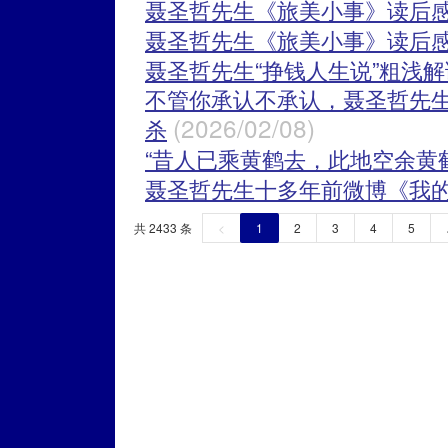
聂圣哲先生《旅美小事》读后感
聂圣哲先生《旅美小事》读后感
聂圣哲先生“挣钱人生说”粗浅解
不管你承认不承认，聂圣哲先
(2026/02/08)
杀
“昔人已乘黄鹤去，此地空余黄
聂圣哲先生十多年前微博《我
共 2433 条
<
1
2
3
4
5