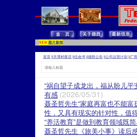
图片新闻
NEW
首页
||
月潭村夜话
||
任命书
||
德胜公告
||
公司运营计划
||
广
“祸自望子成龙出，福从盼儿平
(2026/05/31)
有感
聂圣哲先生“家庭再富也不能富
性，又具有现实的针对性，值
“养活教育”是做到教育领域既
聂圣哲先生《旅美小事》读后感