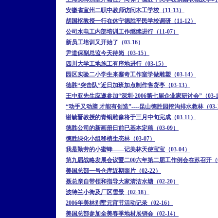
安徽省宣州二职中教师访问木工学校（11-13）
胡国枢教授一行在休宁德胜平民学校调研（11-12）
公司水电工内部培训工作继续进行（11-07）
新员工培训又开始了（03-16）
尹道保副总监今天待岗（03-15）
四川大学工地施工有序地进行（03-15）
园区实验二小学生来塞奇工作室学做雕塑（03-14）
德胜“突击队”近日加班加点制作售货亭（03-13）
王中亚先生应邀参加“深圳·2006第七届企业家研讨会”（03-1
“动手又动脑 才能有创造”----昆山德胜园挖沟排水救林（03-
谢毓晋教授的青铜雕像将于三月中旬完成（03-11）
德胜公司的新画册日前已基本定稿（03-09）
德胜绿化小组移植生态林（03-07）
我是勤劳的小蜜蜂——记美林天使宝宝（03-04）
第九届战略发展会议暨二00六年第二届工作例会在苏召开（03
美国总部一号仓库近期照片（02-22）
聂总亲自带领和指导大家清洁水塘（02-20）
波特兰小街及厂区雪景（02-18）
2006年美林别墅元宵节活动记录（02-16）
美国总部参加全美春季地材展销会（02-14）