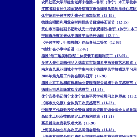
农民社区大学邱建生老师来德胜—鲁班（休宁）木工学校参观访
江苏省副省长仇和参观考察南京市佳湖绿岛美制洋楼住宅区（1
休宁德胜平民学校为孩子们添加新衣（12-19）
德胜合唱团利用业余时间排练节目迎接圣诞节（12-15）
黄山市市委前副书记叶枝光一行参观德胜-鲁班（休宁）木工学
宁国市考察团来休宁德胜平民学校访问（12-11）
《平民学校，行知思想》作品喜获二等奖（12-08）
“德胜”在小事中前进（12-07）
德胜9号工地美制别墅主体安装工程顺利完工（12-05）
吴笛人先生两幅作品入选南京市新闻界书画摄影艺术展览（11
南京市凤凰花园城小学学生向休宁德胜平民学校赠送学习用品（
2006年第九届工作例会顺利召开（11-28）
德胜北京工地和两棵树物业管理有限公司携手欢度感恩节（11
德胜公司总部隆重欢度感恩节（11-24）
休宁县委书记胡宁来休宁德胜平民学校慰问全体师生（11-2
《都市文化报》全体员工欢度感恩节（11-23）
中国第三代诗歌授奖会暨首届归园诗歌朗诵会参会人员参观平民
高级木工职业技能鉴定工作顺利结束（11-21）
聂圣哲先生喜获双项大奖（11-20）
上海美林物业举办欢度品牌酒会活动（11-18）
上海美林别墅外籍住户向休宁德胜平民学校捐赠衣物及学习用品