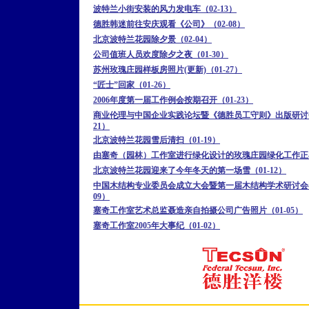
波特兰小街安装的风力发电车（02-13）
德胜韩迷前往安庆观看《公司》（02-08）
北京波特兰花园除夕景（02-04）
公司值班人员欢度除夕之夜（01-30）
苏州玫瑰庄园样板房照片(更新)（01-27）
“匠士”回家（01-26）
2006年度第一届工作例会按期召开（01-23）
商业伦理与中国企业实践论坛暨《德胜员工守则》出版研讨会
21）
北京波特兰花园雪后清扫（01-19）
由塞奇（园林）工作室进行绿化设计的玫瑰庄园绿化工作正在进
北京波特兰花园迎来了今年冬天的第一场雪（01-12）
中国木结构专业委员会成立大会暨第一届木结构学术研讨会在
09）
塞奇工作室艺术总监聂造亲自拍摄公司广告照片（01-05）
塞奇工作室2005年大事纪（01-02）