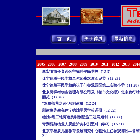
2005
2006
2007
2008
2009
2010
2011
2012
2013
201
李宏鸣市长参观休宁德胜平民学校（12-31）
休宁德胜平民学校全体师生欢度圣诞节（12-29）
休宁德胜平民学校的孩子们参观园区第二实验小学（11-28
北京两棵树物业管理有限公司及《都市文化报》北京发行站
丽苑（12-26）
“双层盖茨之路”顺利建成（12-24）
邱建生先生在休宁德胜平民学校调研（12-22）
德胜9号工地两幢美制别墅施工进展顺利（12-22）
青湖丽苑物业人员赴沪美林别墅对口学习（12-21）
北京幸福泉儿童教育发展研究中心程淮主任参观德胜—鲁班（
21）